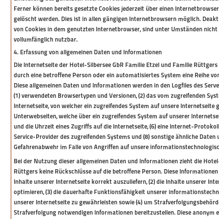
Ferner können bereits gesetzte Cookies jederzeit über einen Internetbrow
gelöscht werden. Dies ist in allen gängigen Internetbrowsern möglich. Deakti
von Cookies in dem genutzten Internetbrowser, sind unter Umständen nicht a
vollumfänglich nutzbar.
4. Erfassung von allgemeinen Daten und Informationen
Die Internetseite der Hotel-Silbersee GbR Familie Etzel und Familie Rüttgers 
durch eine betroffene Person oder ein automatisiertes System eine Reihe v
Diese allgemeinen Daten und Informationen werden in den Logfiles des Serve
(1) verwendeten Browsertypen und Versionen, (2) das vom zugreifenden Syst
Internetseite, von welcher ein zugreifendes System auf unsere Internetseite g
Unterwebseiten, welche über ein zugreifendes System auf unserer Internetse
und die Uhrzeit eines Zugriffs auf die Internetseite, (6) eine Internet-Protokol
Service-Provider des zugreifenden Systems und (8) sonstige ähnliche Daten 
Gefahrenabwehr im Falle von Angriffen auf unsere informationstechnologis
Bei der Nutzung dieser allgemeinen Daten und Informationen zieht die Hotel-
Rüttgers keine Rückschlüsse auf die betroffene Person. Diese Informationen 
Inhalte unserer Internetseite korrekt auszuliefern, (2) die Inhalte unserer In
optimieren, (3) die dauerhafte Funktionsfähigkeit unserer informationstech
unserer Internetseite zu gewährleisten sowie (4) um Strafverfolgungsbehörde
Strafverfolgung notwendigen Informationen bereitzustellen. Diese anonym