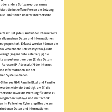
ser oder andere Softwareprogramme
viert die betroffene Person die Setzung
lle Funktionen unserer Internetseite
erfasst mit jedem Aufruf der Internetseite
on allgemeinen Daten und Informationen.
rs gespeichert. Erfasst werden können die
em verwendete Betriebssystem, (3) die
elangt (sogenannte Referrer), (4) die
ite angesteuert werden, (5) das Datum
l-Adresse (IP-Adresse), (7) der Internet-
und Informationen, die der
chen Systeme dienen.
Silbersee GbR Familie Etzel und Familie
werden vielmehr benötigt, um (1) die
ternetseite sowie die Werbung für diese zu
nologischen Systeme und der Technik
n im Falle eines Cyberangriffes die zur
 erhobenen Daten und Informationen