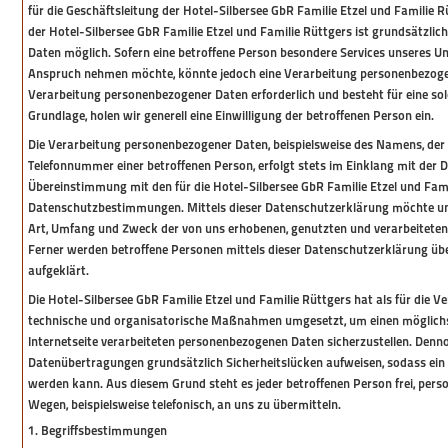
für die Geschäftsleitung der Hotel-Silbersee GbR Familie Etzel und Familie R
der Hotel-Silbersee GbR Familie Etzel und Familie Rüttgers ist grundsätzl
Daten möglich. Sofern eine betroffene Person besondere Services unseres Un
Anspruch nehmen möchte, könnte jedoch eine Verarbeitung personenbezogene
Verarbeitung personenbezogener Daten erforderlich und besteht für eine sol
Grundlage, holen wir generell eine Einwilligung der betroffenen Person ein.
Die Verarbeitung personenbezogener Daten, beispielsweise des Namens, der 
Telefonnummer einer betroffenen Person, erfolgt stets im Einklang mit de
Übereinstimmung mit den für die Hotel-Silbersee GbR Familie Etzel und Fami
Datenschutzbestimmungen. Mittels dieser Datenschutzerklärung möchte uns
Art, Umfang und Zweck der von uns erhobenen, genutzten und verarbeitete
Ferner werden betroffene Personen mittels dieser Datenschutzerklärung üb
aufgeklärt.
Die Hotel-Silbersee GbR Familie Etzel und Familie Rüttgers hat als für die V
technische und organisatorische Maßnahmen umgesetzt, um einen möglichst
Internetseite verarbeiteten personenbezogenen Daten sicherzustellen. Denn
Datenübertragungen grundsätzlich Sicherheitslücken aufweisen, sodass ein 
werden kann. Aus diesem Grund steht es jeder betroffenen Person frei, per
Wegen, beispielsweise telefonisch, an uns zu übermitteln.
1. Begriffsbestimmungen