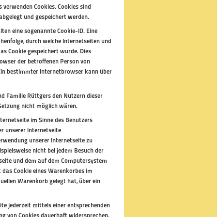
rs verwenden Cookies. Cookies sind
abgelegt und gespeichert werden.
lten eine sogenannte Cookie-ID. Eine
chenfolge, durch welche Internetseiten und
as Cookie gespeichert wurde. Dies
Browser der betroffenen Person von
 Ein bestimmter Internetbrowser kann über
nd Familie Rüttgers den Nutzern dieser
e-Setzung nicht möglich wären.
ternetseite im Sinne des Benutzers
r unserer Internetseite
erwendung unserer Internetseite zu
eispielsweise nicht bei jedem Besuch der
netseite und dem auf dem Computersystem
st das Cookie eines Warenkorbes im
tuellen Warenkorb gelegt hat, über ein
te jederzeit mittels einer entsprechenden
ung von Cookies dauerhaft widersprechen.