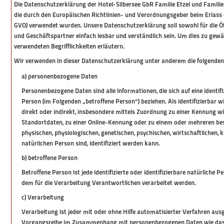
Die Datenschutzerklärung der Hotel-Silbersee GbR Familie Etzel und Familie 
die durch den Europäischen Richtlinien- und Verordnungsgeber beim Erlas
GVO) verwendet wurden. Unsere Datenschutzerklärung soll sowohl für die Öf
und Geschäftspartner einfach lesbar und verständlich sein. Um dies zu gewä
verwendeten Begrifflichkeiten erläutern.
Wir verwenden in dieser Datenschutzerklärung unter anderem die folgenden 
a) personenbezogene Daten
Personenbezogene Daten sind alle Informationen, die sich auf eine identifiz
Person (im Folgenden „betroffene Person“) beziehen. Als identifizierbar w
direkt oder indirekt, insbesondere mittels Zuordnung zu einer Kennung 
Standortdaten, zu einer Online-Kennung oder zu einem oder mehreren b
physischen, physiologischen, genetischen, psychischen, wirtschaftlichen, ku
natürlichen Person sind, identifiziert werden kann.
b) betroffene Person
Betroffene Person ist jede identifizierte oder identifizierbare natürliche
dem für die Verarbeitung Verantwortlichen verarbeitet werden.
c) Verarbeitung
Verarbeitung ist jeder mit oder ohne Hilfe automatisierter Verfahren aus
Vorgangsreihe im Zusammenhang mit personenbezogenen Daten wie das Er