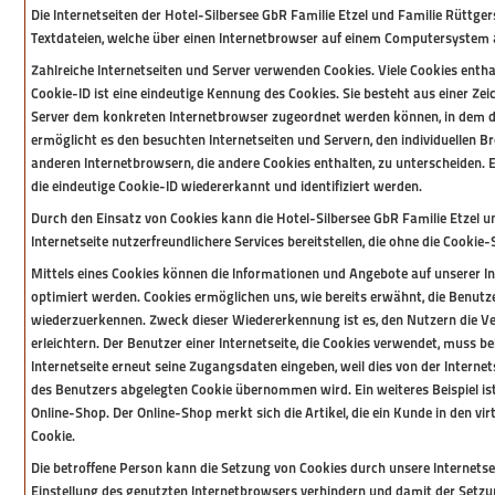
Die Internetseiten der Hotel-Silbersee GbR Familie Etzel und Familie Rüttge
Textdateien, welche über einen Internetbrowser auf einem Computersystem 
Zahlreiche Internetseiten und Server verwenden Cookies. Viele Cookies entha
Cookie-ID ist eine eindeutige Kennung des Cookies. Sie besteht aus einer Zei
Server dem konkreten Internetbrowser zugeordnet werden können, in dem d
ermöglicht es den besuchten Internetseiten und Servern, den individuellen 
anderen Internetbrowsern, die andere Cookies enthalten, zu unterscheiden.
die eindeutige Cookie-ID wiedererkannt und identifiziert werden.
Durch den Einsatz von Cookies kann die Hotel-Silbersee GbR Familie Etzel u
Internetseite nutzerfreundlichere Services bereitstellen, die ohne die Cooki
Mittels eines Cookies können die Informationen und Angebote auf unserer In
optimiert werden. Cookies ermöglichen uns, wie bereits erwähnt, die Benutze
wiederzuerkennen. Zweck dieser Wiedererkennung ist es, den Nutzern die V
erleichtern. Der Benutzer einer Internetseite, die Cookies verwendet, muss b
Internetseite erneut seine Zugangsdaten eingeben, weil dies von der Inter
des Benutzers abgelegten Cookie übernommen wird. Ein weiteres Beispiel i
Online-Shop. Der Online-Shop merkt sich die Artikel, die ein Kunde in den vir
Cookie.
Die betroffene Person kann die Setzung von Cookies durch unsere Internetsei
Einstellung des genutzten Internetbrowsers verhindern und damit der Setz